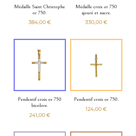
Chevalières
Médaille Saint Christophe
Médaille croix or 750
Colliers
or 750.
ajouré et nacre.
Créoles
384,00
€
330,00
€
Pendentifs
Pendentifs à graver
Portes clés
Homme
Alliances
Boucles d'oreilles
Bracelets
Bracelets identités
Pendentif croix or 750
Pendentif croix or 750.
Chaînes
bicolore.
124,00
€
Chevalières
241,00
€
Colliers
Pendentifs