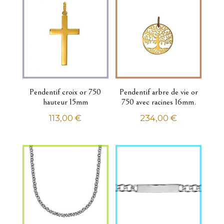
Pendentifs à graver
Portes clés
Enfant
Bracelets identités
Chaînes
Collier
Pendentifs
Pendentif croix or 750
Pendentif arbre de vie or
hauteur 15mm
750 avec racines 16mm.
Montres
Femme
113,00
€
234,00
€
COVER Dame Montre Suisse
Montres automatiques
Montres quartz analogiques
Homme
COVER Homme montre Suisse
Montres quartz analogiques
Thèmes