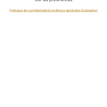
Politique de confidentialité
Conditions générales d’utilisation
Identité argent maille
Identité argent maille
alternée Hawai 6mm.
alternée prestige 4mm.
56,00
€
66,00
€
←
1
2
3
4
5
6
…
10
11
12
→