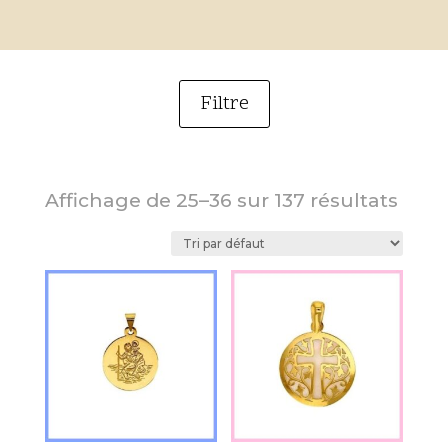
Filtre
Catégorie
AVI-8
Affichage de 25–36 sur 137 résultats
Femme
Alliances
Bagues
Boucles d'oreilles
Bracelets
Bracelets identités
Broches
Chaînes