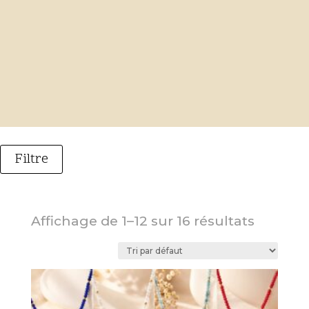
Filtre
Catégorie
AVI-8
Affichage de 1–12 sur 16 résultats
Femme
Alliances
Bagues
Boucles d'oreilles