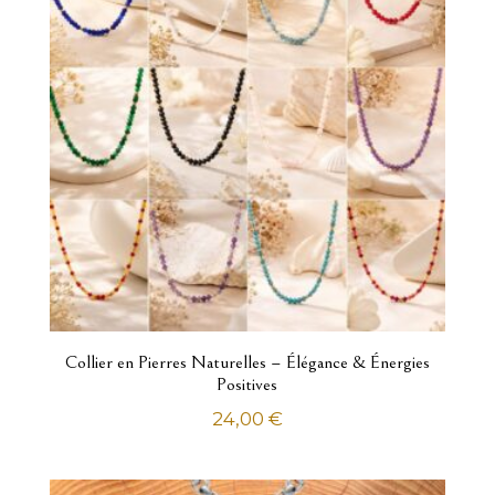
Bracelets
Bracelets identités
Broches
Chaînes
Chevalières
Colliers
Créoles
Pendentifs
Pendentifs à graver
Portes clés
Collier en Pierres Naturelles – Élégance & Énergies
Positives
24,00
€
Homme
Alliances
Boucles d'oreilles