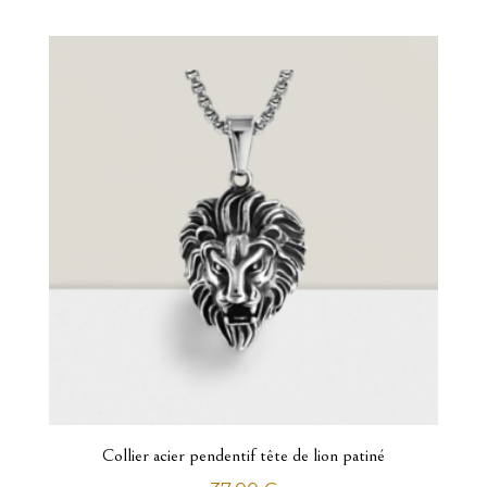
Arbres de vie
Cœurs et infinis
colliers à graver
Diamants
Lettres et alphabets
Perles de Tahiti - Perles de culture
Pierres précieuses Or
Religions croyances zodiaques
Rock collection
Stella mia
Emballage cadeau
Collier acier pendentif tête de lion patiné