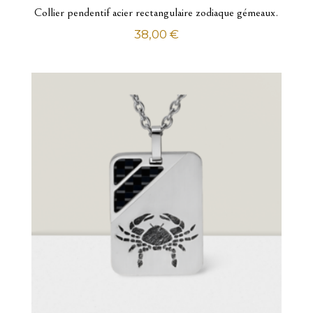
Collier pendentif acier rectangulaire zodiaque gémeaux.
38,00
€