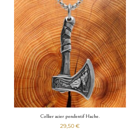
Bracelets
Bracelets identités
Chaînes
Chevalières
Colliers
Pendentifs
Pendentifs à graver
Portes clés
Enfant
Bracelets identités
Collier acier pendentif Hache.
Chaînes
29,50
€
Collier
Pendentifs