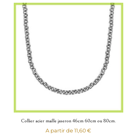
Montres
Femme
COVER Dame Montre Suisse
Montres automatiques
Montres quartz analogiques
Homme
COVER Homme montre Suisse
Montres quartz analogiques
Thèmes
Collier acier maille jaseron 46cm 60cm ou 80cm.
Alliances
A partir de
11,60
€