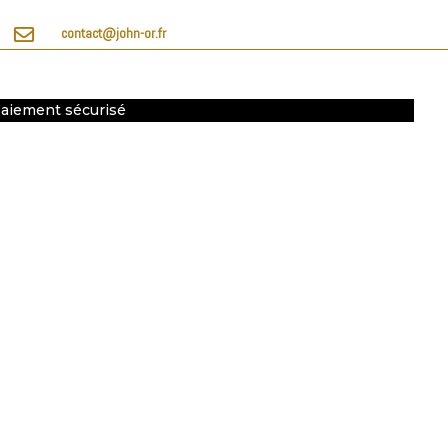

contact@john-or.fr
 Paiement sécurisé


L’atelier