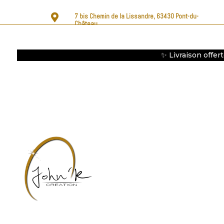

7 bis Chemin de la Lissandre, 63430 Pont-du-
Château
✨ Livraison offer
Accueil
Femme