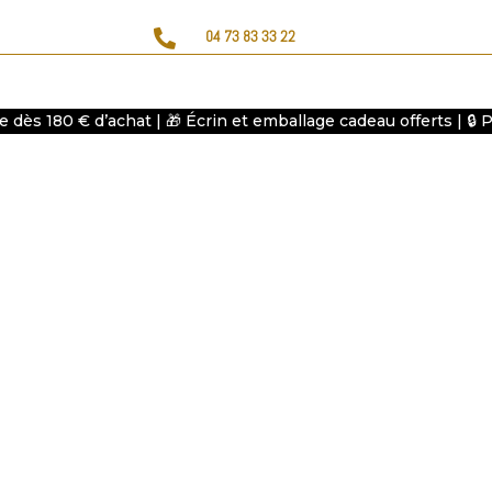

04 73 83 33 22
te dès 180 € d’achat | 🎁 Écrin et emballage cadeau offerts | 🔒
Homme
Enfant
Thèmes
Montres