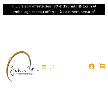
✨ Livraison offerte dès 180 € d’achat | 🎁 Écrin et
emballage cadeau offerts | 🔒 Paiement sécurisé

