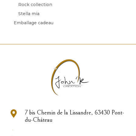
Rock collection
Stella mia
Emballage cadeau

7 bis Chemin de la Lissandre, 63430 Pont-
du-Château

04 73 83 33 22