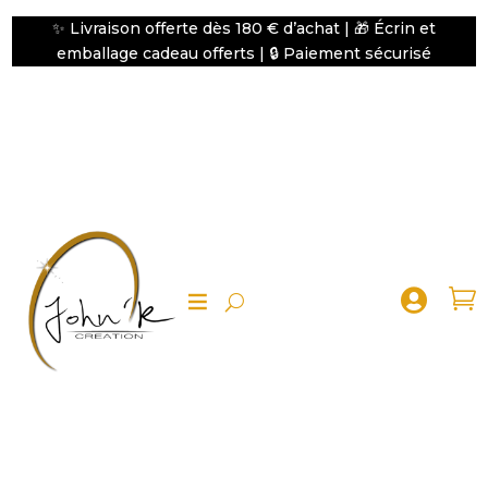
✨ Livraison offerte dès 180 € d’achat | 🎁 Écrin et
emballage cadeau offerts | 🔒 Paiement sécurisé

