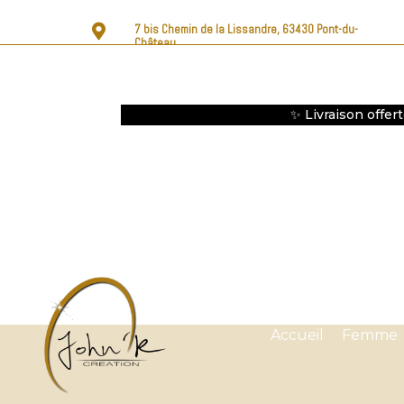

7 bis Chemin de la Lissandre, 63430 Pont-du-
Château
✨ Livraison offer
Accueil
Femme