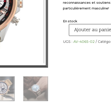
reconnaissances et soutiens 
particulièrement masculine!
En stock
Ajouter au pani
quantité
de
UGS :
AV-4065-02
Catégor
AVI-
8
montre
CHRONO
HAWKER
HARRIER
II
CUIR
CAMEL.