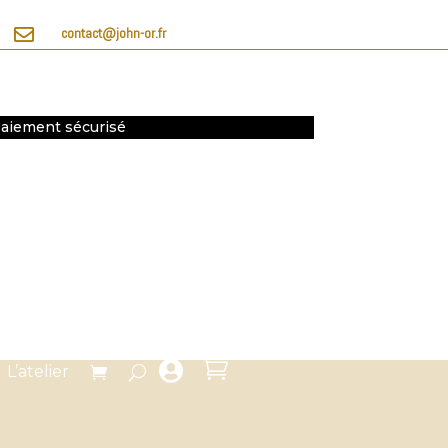

contact@john-or.fr
 Paiement sécurisé


L’atelier