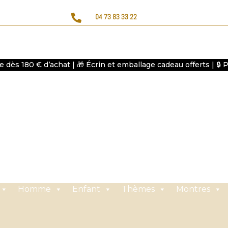

04 73 83 33 22
te dès 180 € d’achat | 🎁 Écrin et emballage cadeau offerts | 🔒
Homme
Enfant
Thèmes
Montres