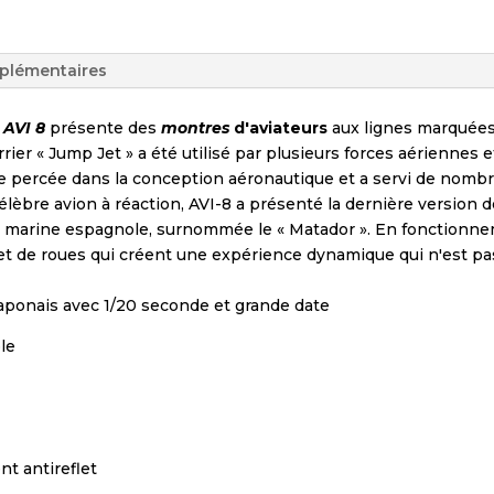
plémentaires
 AVI 8
présente des
montres
d'aviateurs
aux lignes marquées
ier « Jump Jet » a été utilisé par plusieurs forces aériennes 
une percée dans la conception aéronautique et a servi de nomb
èbre avion à réaction, AVI-8 a présenté la dernière version d
 la marine espagnole, surnommée le « Matador ». En fonction
et de roues qui créent une expérience dynamique qui n'est pas
aponais avec 1/20 seconde et grande date
le
t antireflet