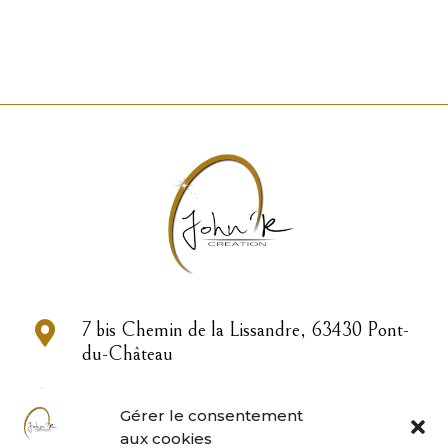

7 bis Chemin de la Lissandre, 63430 Pont-
du-Château

04 73 83 33 22
Gérer le consentement
aux cookies

contact@john-or.fr