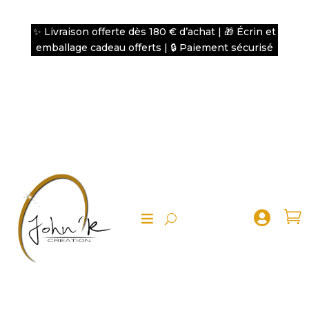
✨ Livraison offerte dès 180 € d’achat | 🎁 Écrin et
emballage cadeau offerts | 🔒 Paiement sécurisé

