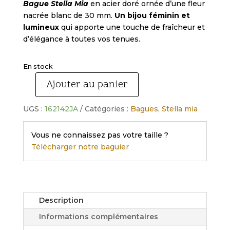
Bague Stella Mia
en acier doré ornée d’une fleur
nacrée blanc de 30 mm.
Un bijou féminin et
lumineux
qui apporte une touche de fraîcheur et
d’élégance à toutes vos tenues.
En stock
Ajouter au panier
quantité
de
UGS :
162142JA
Catégories :
Bagues
,
Stella mia
Bague
motif
Vous ne connaissez pas votre taille ?
fleur
Télécharger notre baguier
acier
doré
nacré
blanc
Description
Informations complémentaires