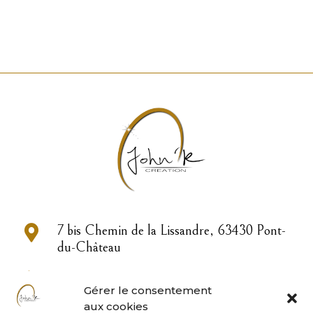

7 bis Chemin de la Lissandre, 63430 Pont-
du-Château

04 73 83 33 22
Gérer le consentement
aux cookies

contact@john-or.fr