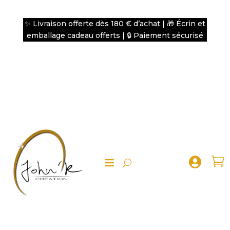
✨ Livraison offerte dès 180 € d’achat | 🎁 Écrin et
emballage cadeau offerts | 🔒 Paiement sécurisé

