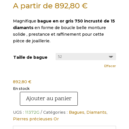
A partir de
892,80
€
Magnifique
bague en or gris 750 incrusté de 15
diamants
en forme de boucle belle monture
solide , prestance et raffinement pour cette
pièce de joaillerie.
Taille de bague
Effacer
892,80
€
En stock
Ajouter au panier
quantité
de
UGS :
11372G
Catégories :
Bagues
,
Diamants
,
Bague
Pierres précieuses Or
or
gris