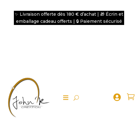
✨ Livraison offerte dès 180 € d’achat | 🎁 Écrin et
emballage cadeau offerts | 🔒 Paiement sécurisé

