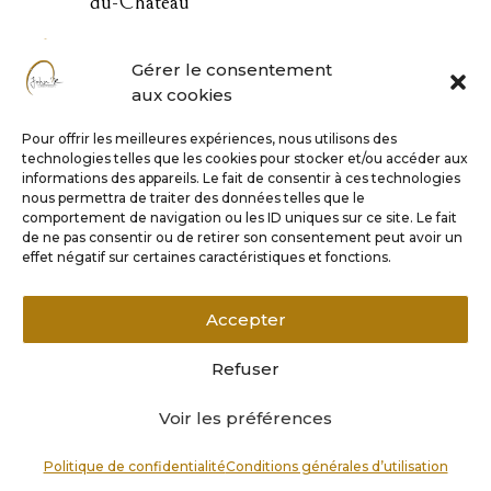
du-Château

04 73 83 33 22
Gérer le consentement
aux cookies

contact@john-or.fr
Pour offrir les meilleures expériences, nous utilisons des
technologies telles que les cookies pour stocker et/ou accéder aux

informations des appareils. Le fait de consentir à ces technologies
nous permettra de traiter des données telles que le
comportement de navigation ou les ID uniques sur ce site. Le fait
de ne pas consentir ou de retirer son consentement peut avoir un
Horaires
effet négatif sur certaines caractéristiques et fonctions.
Lundi 9h – 17h
Accepter
Mardi au vendredi 9h – 18h
Samedi matin sur rendez-vous
Refuser
Voir les préférences
CGU
–
CGV
–
Mentions légales
–
Politique de confidentialité
Politique de confidentialité
Conditions générales d’utilisation