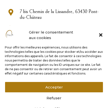

7 bis Chemin de la Lissandre, 63430 Pont-
du-Château

04 73 83 33 22
Gérer le consentement
aux cookies

contact@john-or.fr
Pour offrir les meilleures expériences, nous utilisons des
technologies telles que les cookies pour stocker et/ou accéder aux

informations des appareils. Le fait de consentir à ces technologies
nous permettra de traiter des données telles que le
comportement de navigation ou les ID uniques sur ce site. Le fait
de ne pas consentir ou de retirer son consentement peut avoir un
Horaires
effet négatif sur certaines caractéristiques et fonctions.
Lundi 9h – 17h
Accepter
Mardi au vendredi 9h – 18h
Samedi matin sur rendez-vous
Refuser