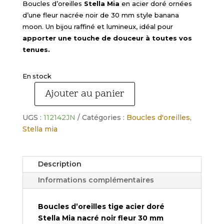
Boucles d’oreilles
Stella Mia
en acier doré ornées
d’une fleur nacrée noir de 30 mm style banana
moon. Un bijou raffiné et lumineux, idéal pour
apporter une touche de douceur à toutes vos
tenues.
En stock
Ajouter au panier
quantité
de
UGS :
112142JN
Catégories :
Boucles d'oreilles
,
Boucles
Stella mia
d'oreilles
fleur
acier
Description
doré
Stella
Informations complémentaires
Mia
nacré
Boucles d’oreilles tige acier doré
noir
Stella Mia nacré noir fleur 30 mm