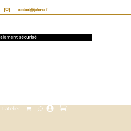

contact@john-or.fr
 Paiement sécurisé


L’atelier