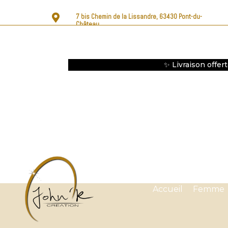

7 bis Chemin de la Lissandre, 63430 Pont-du-
Château
✨ Livraison offer
Accueil
Femme