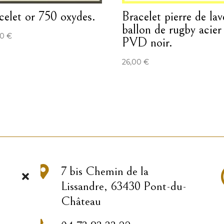
celet or 750 oxydes.
Bracelet pierre de lav
ballon de rugby acier
60
€
PVD noir.
26,00
€

7 bis Chemin de la
Lissandre, 63430 Pont-du-
Château