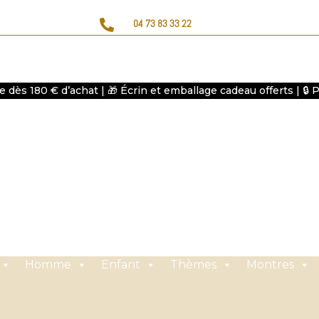

04 73 83 33 22
te dès 180 € d’achat | 🎁 Écrin et emballage cadeau offerts | 🔒
Homme
Enfant
Thèmes
Montres