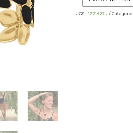
quantité
de
UGS :
122142JN
Catégorie
Bracelet
motif
fleur
acier
doré
nacré
noir