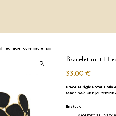
f fleur acier doré nacré noir
Bracelet motif fle
33,00
€
Bracelet rigide Stella Mia
e
résine noir
. Un bijou féminin
En stock
Ajouter au pani