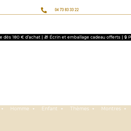

04 73 83 33 22
te dès 180 € d’achat | 🎁 Écrin et emballage cadeau offerts | 🔒
Homme
Enfant
Thèmes
Montres