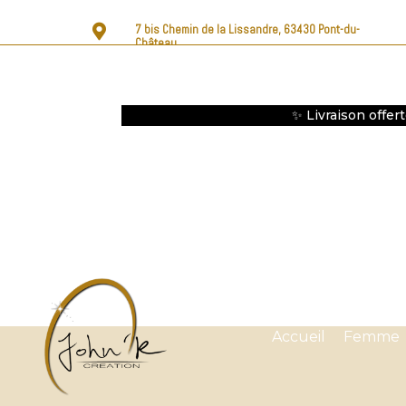

7 bis Chemin de la Lissandre, 63430 Pont-du-
Château
✨ Livraison offer
Accueil
Femme