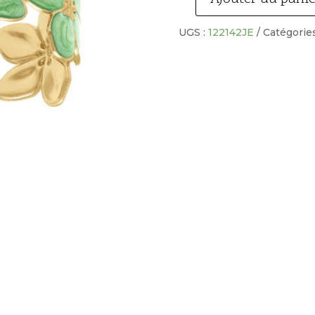
quantité
de
UGS :
122142JE
Catégories
Bracelet
motif
fleur
acier
doré
nacré
vert