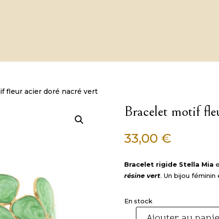
f fleur acier doré nacré vert
Bracelet motif fle
33,00
€
Bracelet rigide Stella Mia
e
résine vert
. Un bijou féminin
En stock
Ajouter au pani