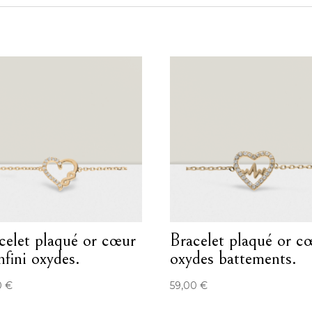
celet plaqué or cœur
Bracelet plaqué or c
infini oxydes.
oxydes battements.
0
€
59,00
€