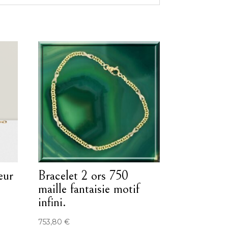
œur
Bracelet 2 ors 750
maille fantaisie motif
infini.
753,80
€