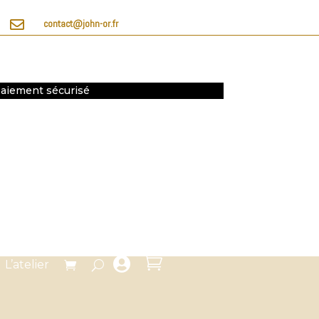

contact@john-or.fr
 Paiement sécurisé


L’atelier