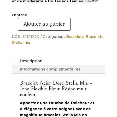
et de modernité à toutes vos tenues.
✨🌸💙💚
En stock
Ajouter au panier
quantité
de
UGS :
121212JO
Catégories :
Bracelets
,
Bracelets
,
Bracelet
Stella mia
stella
Mia
acier
Description
doré
rigide
Informations complémentaires
fleur
résine
Bracelet Acier Doré Stella Mia –
multi-
Jonc Flexible Fleur Résine multi-
couleur
couleur
Apportez une touche de fraîcheur et
d’élégance à votre poignet avec ce
magnifique bracelet Stella Mia en