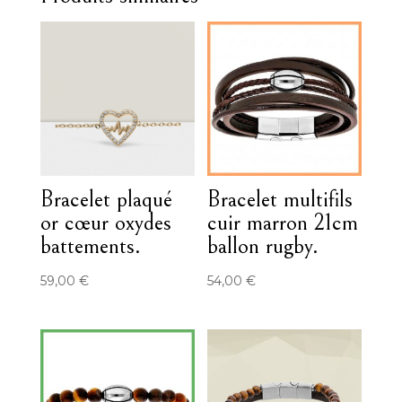
Bracelet plaqué
Bracelet multifils
or cœur oxydes
cuir marron 21cm
battements.
ballon rugby.
59,00
€
54,00
€