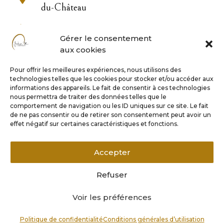
du-Château

04 73 83 33 22
Gérer le consentement
aux cookies

contact@john-or.fr
Pour offrir les meilleures expériences, nous utilisons des
technologies telles que les cookies pour stocker et/ou accéder aux

informations des appareils. Le fait de consentir à ces technologies
nous permettra de traiter des données telles que le
comportement de navigation ou les ID uniques sur ce site. Le fait
de ne pas consentir ou de retirer son consentement peut avoir un
Horaires
effet négatif sur certaines caractéristiques et fonctions.
Lundi 9h – 17h
Accepter
Mardi au vendredi 9h – 18h
Samedi matin sur rendez-vous
Refuser
Voir les préférences
CGU
–
CGV
–
Mentions légales
–
Politique de confidentialité
Politique de confidentialité
Conditions générales d’utilisation