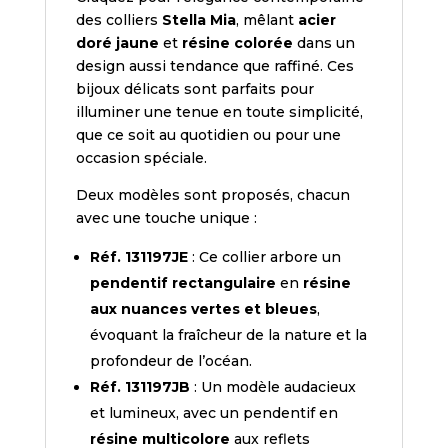
Verte/Bleue
des colliers
Stella Mia
, mêlant
acier
ou
doré jaune
et
résine colorée
dans un
Multicolore.
design aussi tendance que raffiné. Ces
bijoux délicats sont parfaits pour
illuminer une tenue en toute simplicité,
que ce soit au quotidien ou pour une
occasion spéciale.
Deux modèles sont proposés, chacun
avec une touche unique :
Réf. 131197JE
: Ce collier arbore un
pendentif rectangulaire
en
résine
aux nuances vertes et bleues
,
évoquant la fraîcheur de la nature et la
profondeur de l’océan.
Réf. 131197JB
: Un modèle audacieux
et lumineux, avec un pendentif en
résine multicolore
aux reflets