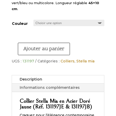
vert/bleu ou multicolore. Longueur réglable
45+10
cm
.
Couleur
Ajouter au panier
quantité
de
UGS :
131197
Catégories :
Colliers
,
Stella mia
Collier
Stella
Mia
Description
en
Acier
Informations complémentaires
Doré
–
Collier Stella Mia en Acier Doré
Résine
Jaune (Réf. 131197JE & 131197JB)
Colorée
Craquez pour l’élégance contemporaine