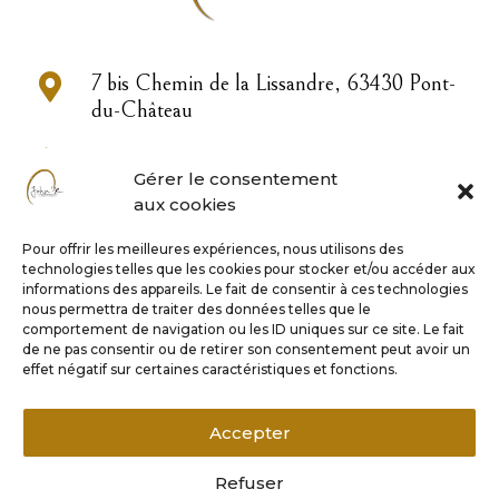

7 bis Chemin de la Lissandre, 63430 Pont-
du-Château

04 73 83 33 22
Gérer le consentement
aux cookies

contact@john-or.fr
Pour offrir les meilleures expériences, nous utilisons des
technologies telles que les cookies pour stocker et/ou accéder aux

informations des appareils. Le fait de consentir à ces technologies
nous permettra de traiter des données telles que le
comportement de navigation ou les ID uniques sur ce site. Le fait
de ne pas consentir ou de retirer son consentement peut avoir un
Horaires
effet négatif sur certaines caractéristiques et fonctions.
Lundi 9h – 17h
Accepter
Mardi au vendredi 9h – 18h
Samedi matin sur rendez-vous
Refuser