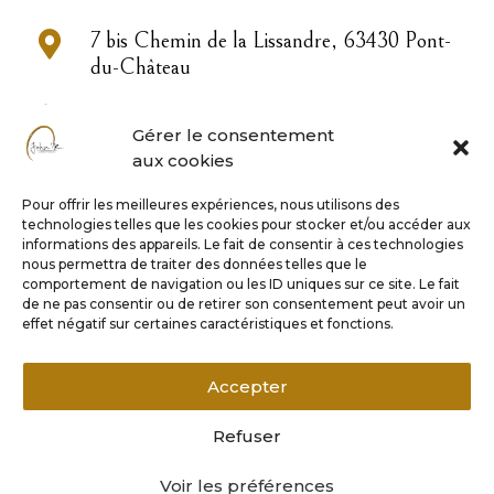

7 bis Chemin de la Lissandre, 63430 Pont-
du-Château

04 73 83 33 22
Gérer le consentement
aux cookies

contact@john-or.fr
Pour offrir les meilleures expériences, nous utilisons des
technologies telles que les cookies pour stocker et/ou accéder aux

informations des appareils. Le fait de consentir à ces technologies
nous permettra de traiter des données telles que le
comportement de navigation ou les ID uniques sur ce site. Le fait
de ne pas consentir ou de retirer son consentement peut avoir un
Horaires
effet négatif sur certaines caractéristiques et fonctions.
Lundi 9h – 17h
Accepter
Mardi au vendredi 9h – 18h
Samedi matin sur rendez-vous
Refuser
Voir les préférences