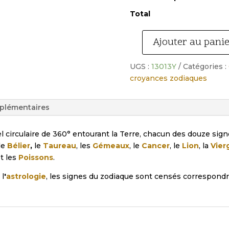
Total
Ajouter au pani
quantité
de
UGS :
13013Y
Catégories :
Collier
croyances zodiaques
pendentif
acier
rectangulaire
plémentaires
zodiaque
verseau.
 circulaire de 360° entourant la Terre, chacun des douze sign
le
Bélier
,
le
Taureau
, les
Gémeaux
, le
Cancer
, le
Lion
, la
Vier
t les
Poissons
.
 l
'
astrologie
, les signes du zodiaque sont censés correspondr