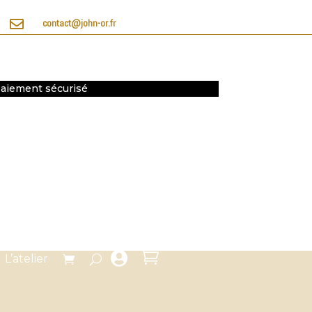

contact@john-or.fr
 Paiement sécurisé


L’atelier