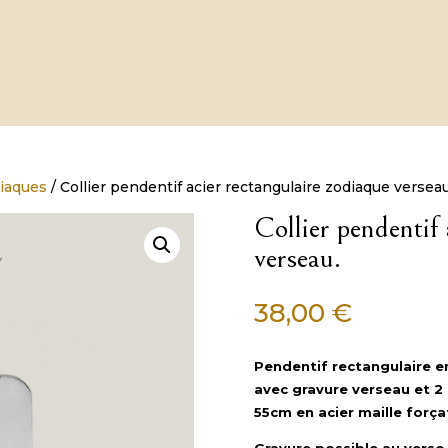
diaques
/ Collier pendentif acier rectangulaire zodiaque verseau
Collier pendentif 
verseau.
38,00
€
Pendentif rectangulaire e
avec gravure verseau et 2
55cm en acier maille força
Gravure possible au verso