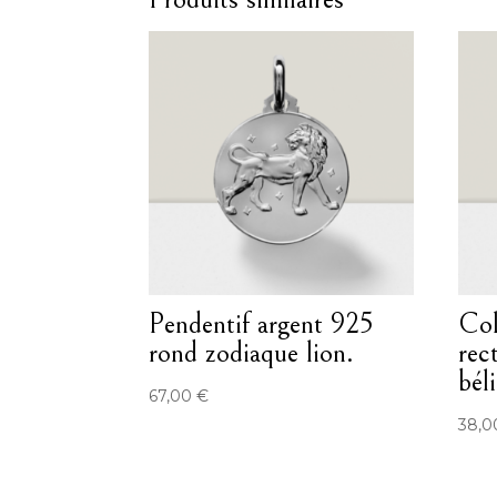
Pendentif argent 925
Col
rond zodiaque lion.
rec
béli
67,00
€
38,