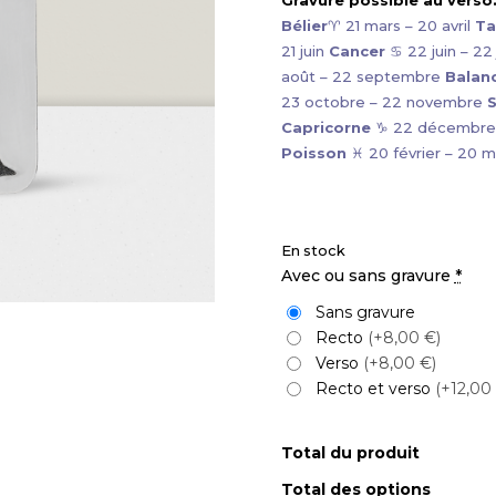
Bélier
♈ 21 mars – 20 avril
Ta
21 juin
Cancer
♋ 22 juin – 22 j
août – 22 septembre
Balan
23 octobre – 22 novembre
S
Capricorne
♑ 22 décembre 
Poisson
♓ 20 février – 20 m
En stock
Avec ou sans gravure
*
Sans gravure
Recto
(+8,00 €)
Verso
(+8,00 €)
Recto et verso
(+12,00
Total du produit
Total des options