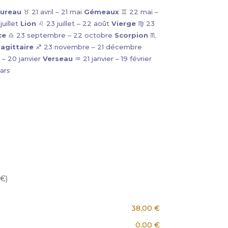
ureau
♉ 21 avril – 21 mai
Gémeaux
♊ 22 mai –
uillet
Lion
♌ 23 juillet – 22 août
Vierge
♍ 23
ce
♎ 23 septembre – 22 octobre
Scorpion
♏
agittaire
♐ 23 novembre – 21 décembre
– 20 janvier
Verseau
♒ 21 janvier – 19 février
ars
 €)
38,00 €
0,00 €