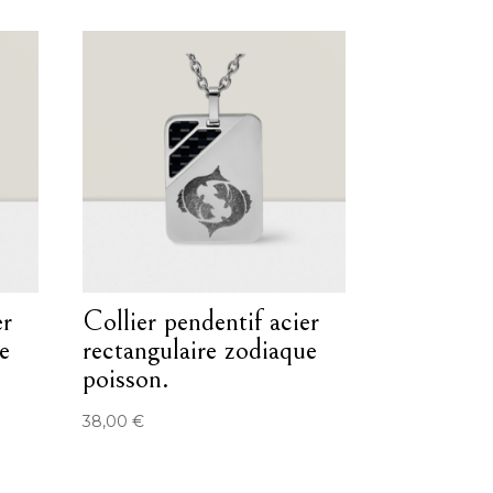
er
Collier pendentif acier
e
rectangulaire zodiaque
poisson.
38,00
€