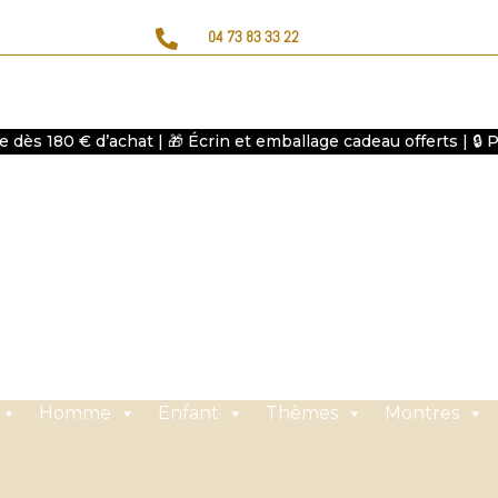

04 73 83 33 22
te dès 180 € d’achat | 🎁 Écrin et emballage cadeau offerts | 🔒
Homme
Enfant
Thèmes
Montres