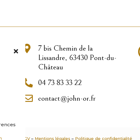

7 bis Chemin de la
Lissandre, 63430 Pont-du-
Château

04 73 83 33 22

contact@john-or.fr
érences
CGU
–
CGV
–
Mentions légales
–
Politique de confidentialité
on