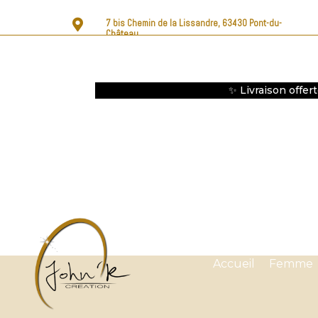

7 bis Chemin de la Lissandre, 63430 Pont-du-
Château
✨ Livraison offer
Accueil
Femme