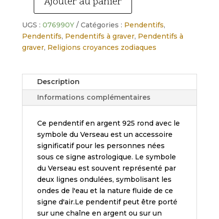
Ajouter au panier
quantité
de
UGS :
076990Y
Catégories :
Pendentifs
,
Pendentif
Pendentifs
,
Pendentifs à graver
,
Pendentifs à
argent
graver
,
Religions croyances zodiaques
925
rond
zodiaque
Description
verseau.
Informations complémentaires
Ce pendentif en argent 925 rond avec le
symbole du Verseau est un accessoire
significatif pour les personnes nées
sous ce signe astrologique. Le symbole
du Verseau est souvent représenté par
deux lignes ondulées, symbolisant les
ondes de l'eau et la nature fluide de ce
signe d'air.Le pendentif peut être porté
sur une chaîne en argent ou sur un