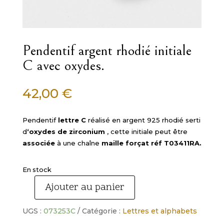
Pendentif argent rhodié initiale
C avec oxydes.
42,00
€
Pendentif
lettre C
réalisé en argent 925 rhodié serti
d
‘oxydes de zirconium
, cette initiale peut être
associée
à une chaîne
maille forçat réf T03411RA.
En stock
Ajouter au panier
quantité
de
UGS :
073253C
Catégorie :
Lettres et alphabets
Pendentif