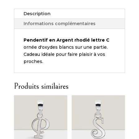
argent
rhodié
Description
initiale
C
Informations complémentaires
avec
oxydes.
Pendentif en
Argent rhodié
lettre C
ornée d'oxydes blancs sur une partie.
Cadeau idéale pour faire plaisir à vos
proches.
Produits similaires