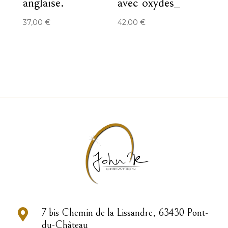
anglaise.
avec oxydes_
37,00
€
42,00
€

7 bis Chemin de la Lissandre, 63430 Pont-
du-Château