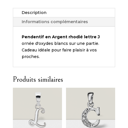
argent
rhodié
Description
initiale
J
Informations complémentaires
avec
oxydes_
Pendentif en
Argent rhodié
lettre J
ornée d'oxydes blancs sur une partie.
Cadeau idéale pour faire plaisir à vos
proches.
Produits similaires