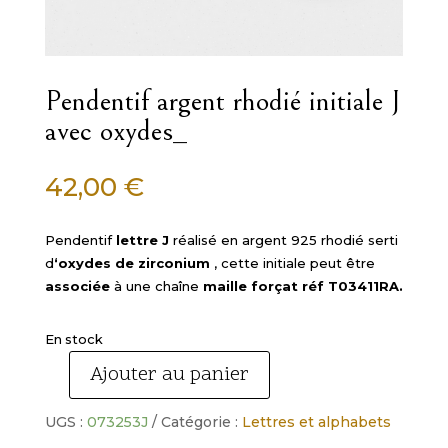
Pendentif argent rhodié initiale J
avec oxydes_
42,00
€
Pendentif
lettre J
réalisé en argent 925 rhodié serti
d
‘oxydes de zirconium
, cette initiale peut être
associée
à une chaîne
maille forçat réf T03411RA.
En stock
Ajouter au panier
quantité
de
UGS :
073253J
Catégorie :
Lettres et alphabets
Pendentif