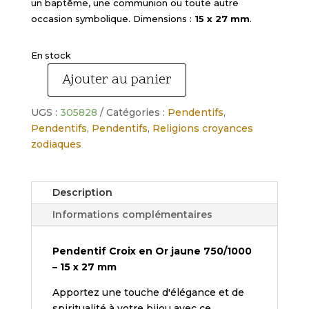
un baptême, une communion ou toute autre
occasion symbolique. Dimensions :
15 x 27 mm
.
En stock
Ajouter au panier
quantité
de
UGS :
305828
Catégories :
Pendentifs
,
Pendentif
Pendentifs
,
Pendentifs
,
Religions croyances
croix
zodiaques
or
750
hauteur
Description
27mm
Informations complémentaires
Pendentif Croix en Or jaune 750/1000
– 15 x 27 mm
Apportez une touche d'élégance et de
spiritualité à votre bijou avec ce