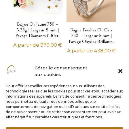
Thèmes
Alliances
Arbres de vie
Bague Or Jaune 750 –
3.35g | Largeur 8 mm |
Bague Feuilles Or Gris
Cœurs et infinis
Pavage Diamants 0.10ct.
750 – Largeur 6 mm |
colliers à graver
Pavage Oxydes Brillants.
A partir de
976,00
€
Diamants
A partir de
438,00
€
Lettres et alphabets
Perles de Tahiti - Perles de culture
Gérer le consentement
Pierres précieuses Or
aux cookies
Religions croyances zodiaques
Pour offrir les meilleures expériences, nous utilisons des
Rock collection
technologies telles que les cookies pour stocker et/ou accéder aux
informations des appareils. Le fait de consentir à ces technologies
Stella mia
nous permettra de traiter des données telles que le
comportement de navigation ou les ID uniques sur ce site. Le fait
Emballage cadeau
de ne pas consentir ou de retirer son consentement peut avoir un
effet négatif sur certaines caractéristiques et fonctions.
Bague Or 750 – 6g |
Solitaire or jaune 750