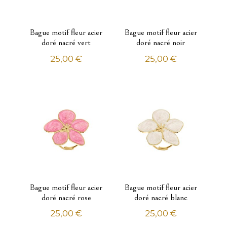
Chaînes
Chevalières
Bague motif fleur acier
Bague motif fleur acier
Colliers
doré nacré vert
doré nacré noir
Créoles
25,00
€
25,00
€
Pendentifs
Pendentifs à graver
Portes clés
Homme
Alliances
Boucles d'oreilles
Bracelets
Bracelets identités
Bague motif fleur acier
Bague motif fleur acier
Chaînes
doré nacré rose
doré nacré blanc
Chevalières
25,00
€
25,00
€
Colliers