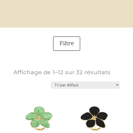
Filtre
Catégorie
AVI-8
Affichage de 1–12 sur 32 résultats
Femme
Alliances
Bagues
Boucles d'oreilles
Bracelets
Bracelets identités
Broches