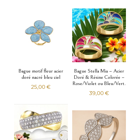
Pendentifs
Pendentifs à graver
Portes clés
Enfant
Bracelets identités
Chaînes
Collier
Pendentifs
Bague motif fleur acier
Bague Stella Mia – Acier
doré nacré bleu ciel
Doré & Résine Colorée –
Montres
Rose/Violet ou Bleu/Vert.
Femme
25,00
€
COVER Dame Montre Suisse
39,00
€
Montres automatiques
Montres quartz analogiques
Homme
COVER Homme montre Suisse
Montres quartz analogiques