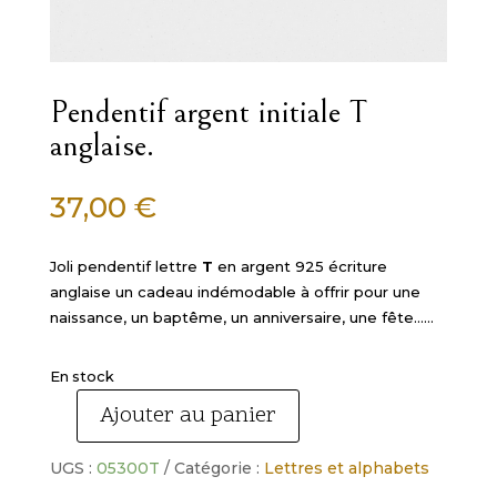
Pendentif argent initiale T
anglaise.
37,00
€
Joli pendentif lettre
T
en argent 925 écriture
anglaise un cadeau indémodable à offrir pour une
naissance, un baptême, un anniversaire, une fête……
En stock
Ajouter au panier
quantité
de
UGS :
05300T
Catégorie :
Lettres et alphabets
Pendentif