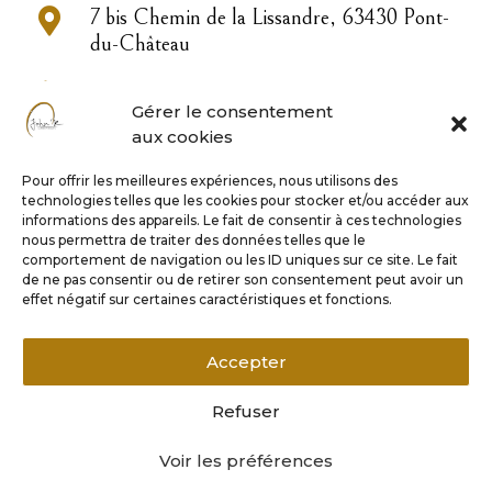

7 bis Chemin de la Lissandre, 63430 Pont-
du-Château

04 73 83 33 22
Gérer le consentement
aux cookies

contact@john-or.fr
Pour offrir les meilleures expériences, nous utilisons des
technologies telles que les cookies pour stocker et/ou accéder aux

informations des appareils. Le fait de consentir à ces technologies
nous permettra de traiter des données telles que le
comportement de navigation ou les ID uniques sur ce site. Le fait
de ne pas consentir ou de retirer son consentement peut avoir un
Horaires
effet négatif sur certaines caractéristiques et fonctions.
Lundi 9h – 17h
Accepter
Mardi au vendredi 9h – 18h
Samedi matin sur rendez-vous
Refuser
Voir les préférences