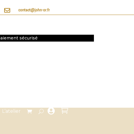

contact@john-or.fr
 Paiement sécurisé


L’atelier