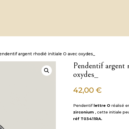
endentif argent rhodié initiale O avec oxydes_
Pendentif argent 
oxydes_
42,00
€
Pendentif
lettre O
réalisé e
zirconium
, cette initiale pe
réf T03411RA.