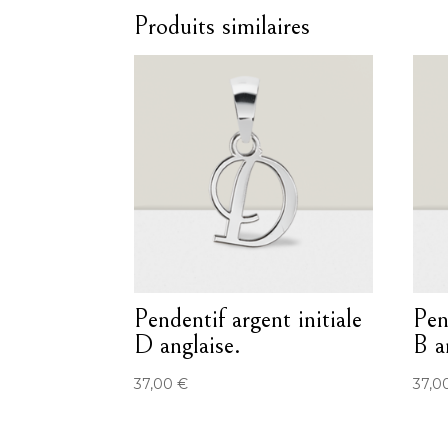
Produits similaires
Pendentif argent initiale
Pen
D anglaise.
B a
37,00
€
37,0