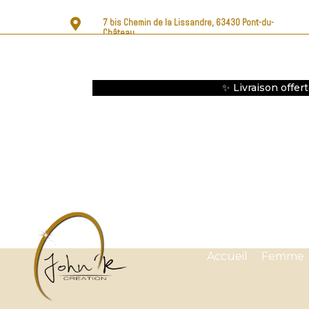

7 bis Chemin de la Lissandre, 63430 Pont-du-
Château
✨ Livraison offer
Accueil
Femme