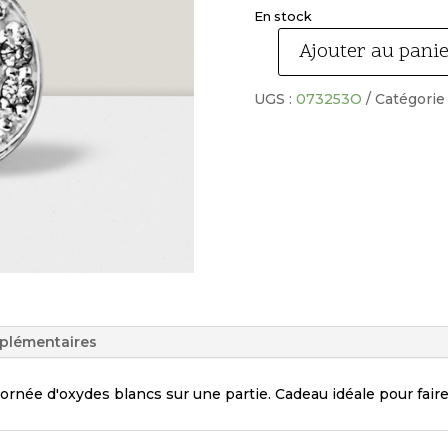
En stock
Ajouter au pani
quantité
de
UGS :
073253O
Catégorie
Pendentif
argent
rhodié
initiale
O
avec
oxydes_
plémentaires
ornée d'oxydes blancs sur une partie. Cadeau idéale pour faire 