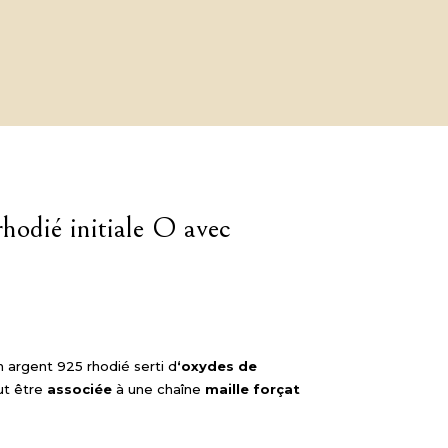
rhodié initiale O avec
n argent 925 rhodié serti d
‘oxydes de
ut être
associée
à une chaîne
maille forçat