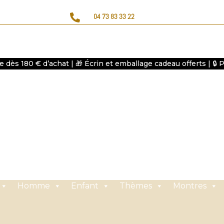

04 73 83 33 22
te dès 180 € d’achat | 🎁 Écrin et emballage cadeau offerts | 🔒
Homme
Enfant
Thèmes
Montres